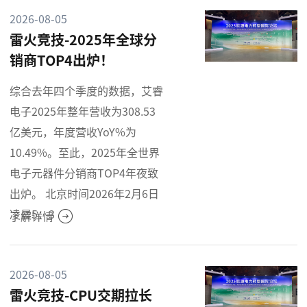
2026-08-05
雷火竞技-2025年全球分
销商TOP4出炉！
综合去年四个季度的数据，艾睿
电子2025年整年营收为308.53
亿美元，年度营收YoY%为
10.49%。至此，2025年全世界
电子元器件分销商TOP4年夜致
出炉。 北京时间2026年2月6日
凌晨5：3
了解详情
2026-08-05
雷火竞技-CPU交期拉长