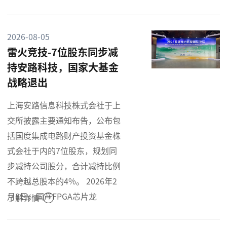
2026-08-05
雷火竞技-7位股东同步减
持安路科技，国家大基金
战略退出
上海安路信息科技株式会社于上
交所披露主要通知布告，公布包
括国度集成电路财产投资基金株
式会社于内的7位股东，规划同
步减持公司股分，合计减持比例
不跨越总股本的4%。 2026年2
月8日，国产FPGA芯片龙
了解详情